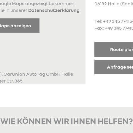
 Google Maps angezeigt bekommen.
06132 Halle (Saal
ie in unserer
Datenschutzerklärung
.
Tel: +49 345 77415
Maps anzeigen
Fax: +49 345 7741
Route pla
Anfrage s
le). CarUnion AutoTag GmbH Halle
er Str. 365.
WIE KÖNNEN WIR IHNEN HELFEN?