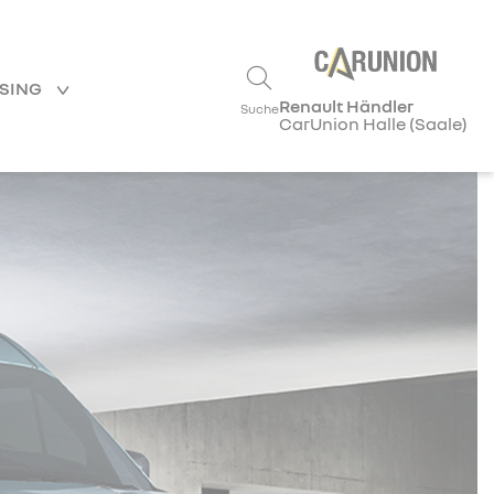
ASING
Renault Händler
Suche
CarUnion Halle (Saale)