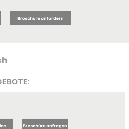
Broschüre anfordern
ch
GEBOTE:
ice
Broschüre anfragen